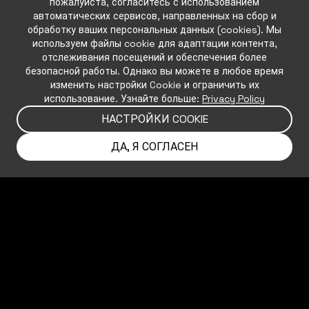
пожалуйста, согласитесь с использованием
автоматических сервисов, направленных на сбор и
обработку ваших персональных данных (cookies). Мы
используем файлы cookie для адаптации контента,
отслеживания посещений и обеспечения более
безопасной работы. Однако вы можете в любое время
Сенсорные элементы
изменить настройки Cookie и ограничить их
AR
Беспроводная
использование. Узнайте больше:
Privacy Policy
управления
Экран
зарядка
НАСТРОЙКИ COOKIE
ДА, Я СОГЛАСЕН